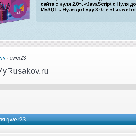
сайта с нуля 2.0
», «
JavaScript с Нуля до
MySQL с Нуля до Гуру 3.0
» и «
Laravel о
ум
- qwer23
MyRusakov.ru
ля qwer23