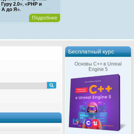
 Гуру 2.0
», «
PHP и
т А до Я
».
Подробнее
Бесплатный курс
Основы C++ в Unreal
Engine 5