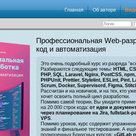
Главная
Об авторе
Вид
Профессиональная Web-разр
код и автоматизация
Это очень подробный курс из разряда "вс
Разбираются следующие темы:
HTML, CSS
PHP, SQL, Laravel, Nginx, PostCSS, npm, 
PHPUnit, Prettier, Stylelint, ESLint, Pint, L
Scrum, Docker, Supervisord, Figma, Stitch
Рассчитан и на новичков, и на тех, кто уж
хочет освоить полный цикл разработки.
Помимо самой теории, Вы увидите приме
на 20 000 строк кода:
от идеи и докумен
через планирование на Jira, fullstack-
VPS
.
Помимо уроков, курс содержит упражнен
знаний и финальное тестирование. А ещё
полноценных Бонусных курсов: «
GitLab 