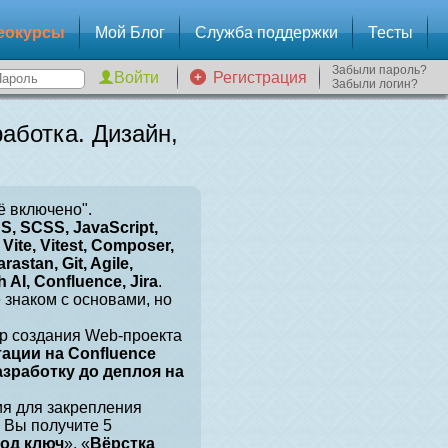
еокурсы
Мой Блог
Служба поддержки
Тесты
Забыли пароль?
Регистрация
Забыли логин?
аботка. Дизайн,
ё включено".
, SCSS, JavaScript,
Vite, Vitest, Composer,
arastan, Git, Agile,
 AI, Confluence, Jira
.
е знаком с основами, но
р создания Web-проекта
тации на Confluence
разработку до деплоя на
ия для закрепления
 Вы получите 5
под ключ
», «
Вёрстка