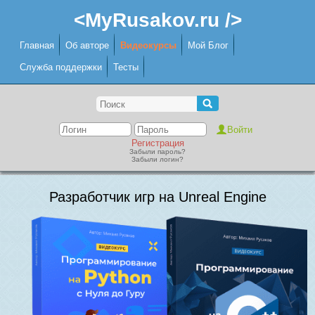
<MyRusakov.ru />
Главная
Об авторе
Видеокурсы
Мой Блог
Служба поддержки
Тесты
Регистрация
Забыли пароль?
Забыли логин?
Разработчик игр на Unreal Engine