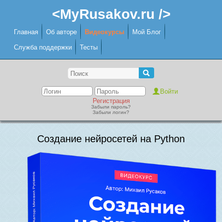
<MyRusakov.ru />
Главная
Об авторе
Видеокурсы
Мой Блог
Служба поддержки
Тесты
Регистрация
Забыли пароль?
Забыли логин?
Создание нейросетей на Python