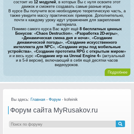
состоит из
12 модулей
, в которых Вы с нуля освоите этот
движок и сможете создавать самые разные игры.
В курсе Вы получите всю необходимую теоретическую часть, а
также увидите массу практических примеров. Дополнительно,
почти к каждому уроку идут упражнения для закрепления
материала.
Помимо самого курса Вас ждёт ещё
8 бесплатных ценных
Бонусов
: «
Chaos Destruction
», «
Разработка 2D-игры
»,
«
Динамическая смена дня и ночи
», «
Создание
динамической погоды
», «
Создание искусственного
интеллекта для NPC
», «
Создание игры под мобильные
устройства
», «
Создание прототипа RPG с открытым миром
»
и и весь курс «
Создание игр на Unreal Engine 4
» (актуальный
и в 5-й версии), включающий в себя ещё десятки часов
видеоуроков.
Подробнее
Вы здесь:
Главная
-
Форум
- kofeinik
Форум сайта MyRusakov.ru