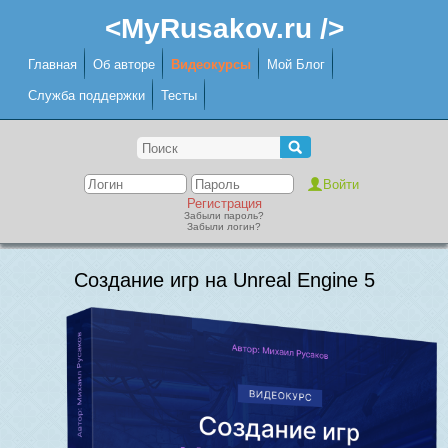
<MyRusakov.ru />
Главная
Об авторе
Видеокурсы
Мой Блог
Служба поддержки
Тесты
Регистрация
Забыли пароль?
Забыли логин?
Создание игр на Unreal Engine 5