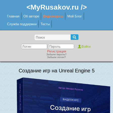
<MyRusakov.ru />
Главная
Об авторе
Видеокурсы
Мой Блог
Служба поддержки
Тесты
Регистрация
Забыли пароль?
Забыли логин?
Создание игр на Unreal Engine 5