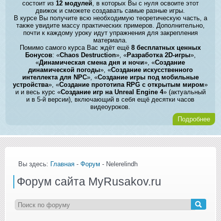
состоит из
12 модулей
, в которых Вы с нуля освоите этот
движок и сможете создавать самые разные игры.
В курсе Вы получите всю необходимую теоретическую часть, а
также увидите массу практических примеров. Дополнительно,
почти к каждому уроку идут упражнения для закрепления
материала.
Помимо самого курса Вас ждёт ещё
8 бесплатных ценных
Бонусов
: «
Chaos Destruction
», «
Разработка 2D-игры
»,
«
Динамическая смена дня и ночи
», «
Создание
динамической погоды
», «
Создание искусственного
интеллекта для NPC
», «
Создание игры под мобильные
устройства
», «
Создание прототипа RPG с открытым миром
»
и и весь курс «
Создание игр на Unreal Engine 4
» (актуальный
и в 5-й версии), включающий в себя ещё десятки часов
видеоуроков.
Подробнее
Вы здесь:
Главная
-
Форум
- Nelerelindh
Форум сайта MyRusakov.ru