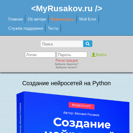
<MyRusakov.ru />
Главная
Об авторе
Видеокурсы
Мой Блог
Служба поддержки
Тесты
Регистрация
Забыли пароль?
Забыли логин?
Создание нейросетей на Python