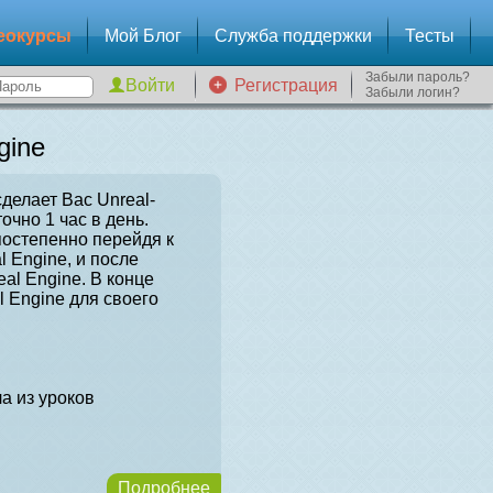
еокурсы
Мой Блог
Служба поддержки
Тесты
Забыли пароль?
Регистрация
Забыли логин?
gine
сделает Вас Unreal-
очно 1 час в день.
постепенно перейдя к
l Engine, и после
al Engine. В конце
l Engine для своего
а из уроков
Подробнее