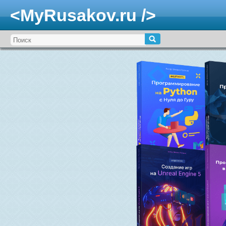
<MyRusakov.ru />