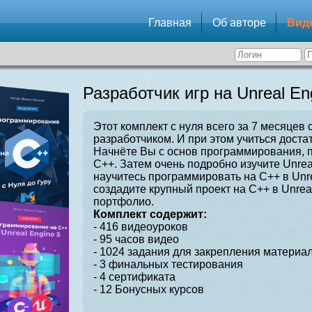
Главная
Об авторе
Вид
Разработчик игр на Unreal En
Этот комплект с нуля всего за 7 месяцев 
разработчиком. И при этом учиться достат
Начнёте Вы с основ программирования, 
C++. Затем очень подробно изучите Unrea
научитесь программировать на C++ в Unre
создадите крупный проект на C++ в Unrea
портфолио.
Комплект содержит:
- 416 видеоуроков
- 95 часов видео
- 1024 задания для закрепления материал
- 3 финальных тестирования
- 4 сертификата
- 12 Бонусных курсов