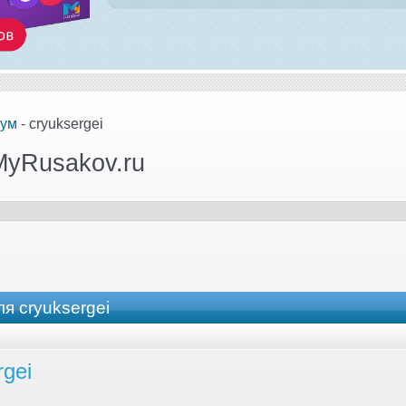
ум
- cryuksergei
MyRusakov.ru
я cryuksergei
rgei