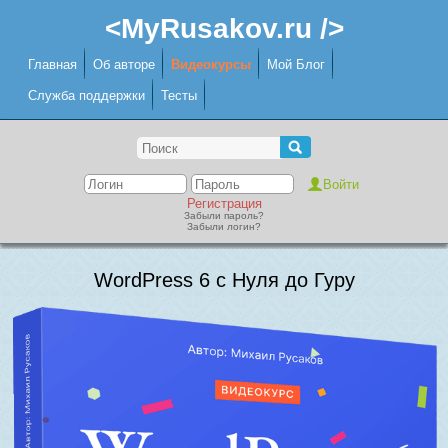
<MyRusakov.ru />
Главная
Об авторе
Видеокурсы
Мой Блог
Служба поддержки
Тесты
Регистрация
Забыли пароль?
Забыли логин?
WordPress 6 с Нуля до Гуру