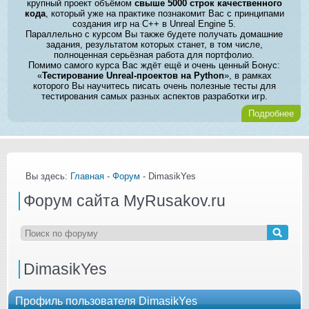
крупный проект объёмом
свыше 5000 строк качественного
кода
, который уже на практике познакомит Вас с принципами
создания игр на C++ в Unreal Engine 5.
Параллельно с курсом Вы также будете получать домашние
задания, результатом которых станет, в том числе,
полноценная серьёзная работа для портфолио.
Помимо самого курса Вас ждёт ещё и очень ценный Бонус:
«
Тестирование Unreal-проектов на Python
», в рамках
которого Вы научитесь писать очень полезные тесты для
тестирования самых разных аспектов разработки игр.
Подробнее
Вы здесь:
Главная
-
Форум
- DimasikYes
Форум сайта MyRusakov.ru
DimasikYes
Профиль пользователя DimasikYes