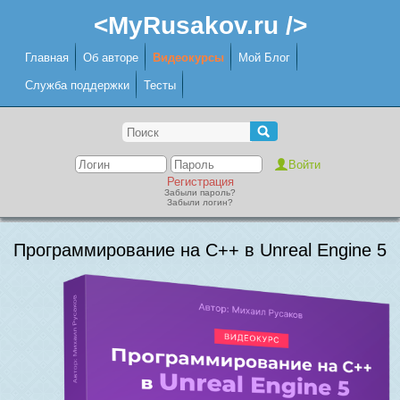
<MyRusakov.ru />
Главная
Об авторе
Видеокурсы
Мой Блог
Служба поддержки
Тесты
Регистрация
Забыли пароль?
Забыли логин?
Программирование на C++ в Unreal Engine 5