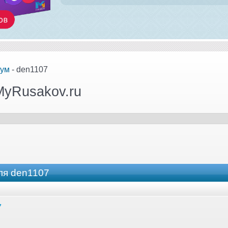
ум
- den1107
MyRusakov.ru
ля den1107
7