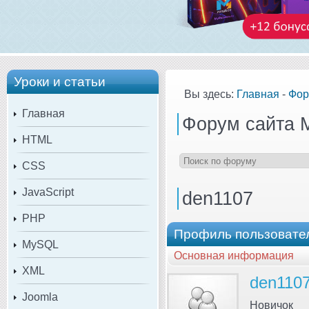
Уроки и статьи
Вы здесь:
Главная
-
Фор
Главная
Форум сайта 
HTML
CSS
JavaScript
den1107
PHP
Профиль пользовате
MySQL
Основная информация
XML
den110
Joomla
Новичок