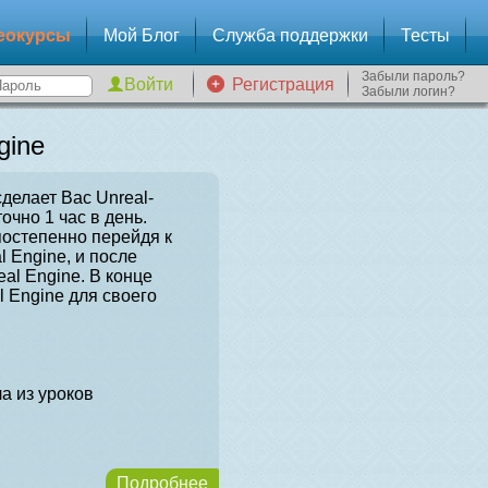
еокурсы
Мой Блог
Служба поддержки
Тесты
Забыли пароль?
Регистрация
Забыли логин?
gine
сделает Вас Unreal-
очно 1 час в день.
постепенно перейдя к
l Engine, и после
al Engine. В конце
l Engine для своего
а из уроков
Подробнее