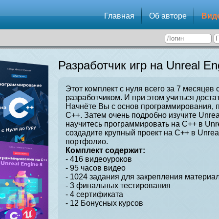
Главная
Об авторе
Вид
Разработчик игр на Unreal En
Этот комплект с нуля всего за 7 месяцев 
разработчиком. И при этом учиться достат
Начнёте Вы с основ программирования, 
C++. Затем очень подробно изучите Unrea
научитесь программировать на C++ в Unre
создадите крупный проект на C++ в Unrea
портфолио.
Комплект содержит:
- 416 видеоуроков
- 95 часов видео
- 1024 задания для закрепления материал
- 3 финальных тестирования
- 4 сертификата
- 12 Бонусных курсов