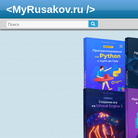
<MyRusakov.ru />