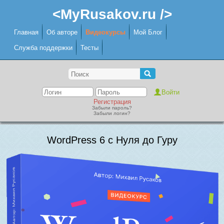
<MyRusakov.ru />
Главная
Об авторе
Видеокурсы
Мой Блог
Служба поддержки
Тесты
Регистрация
Забыли пароль?
Забыли логин?
WordPress 6 с Нуля до Гуру