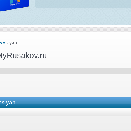
ум
- yan
MyRusakov.ru
ля yan