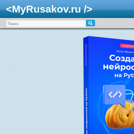
<MyRusakov.ru />