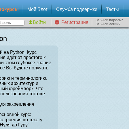
еокурсы
Мой Блог
Служба поддержки
Тесты
Забыли пароль?
Регистрация
Забыли логин?
on
й на Python. Курс
я идёт от простого к
и этом глубокое знание
рсе Вы будете получать
орию и терминологию.
зных архитектур и
нный фреймворк. Что
спользования того же
для закрепления
сновной курс:
астроения по тексту
Нуля до Гуру".