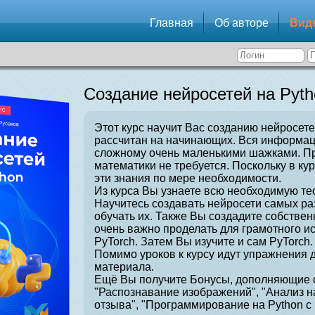
Главная
Об авторе
Вид
Создание нейросетей на Pyth
Этот курс научит Вас созданию нейросете
рассчитан на начинающих. Вся информаци
сложному очень маленькими шажками. Пр
математики не требуется. Поскольку в ку
эти знания по мере необходимости.
Из курса Вы узнаете всю необходимую те
Научитесь создавать нейросети самых ра
обучать их. Также Вы создадите собстве
очень важно проделать для грамотного и
PyTorch. Затем Вы изучите и сам PyTorch.
Помимо уроков к курсу идут упражнения 
материала.
Ещё Вы получите Бонусы, дополняющие о
"Распознавание изображений", "Анализ н
отзыва", "Программирование на Python с 