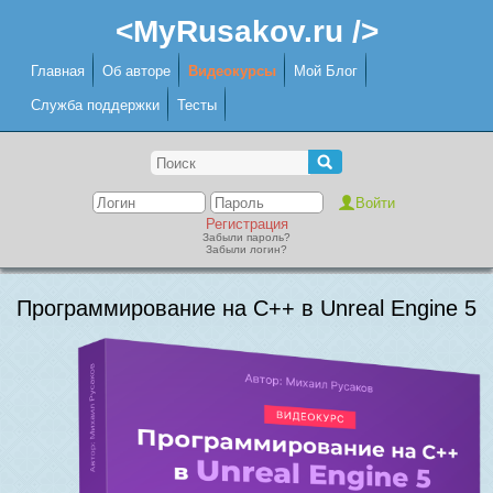
<MyRusakov.ru />
Главная
Об авторе
Видеокурсы
Мой Блог
Служба поддержки
Тесты
Регистрация
Забыли пароль?
Забыли логин?
Программирование на C++ в Unreal Engine 5