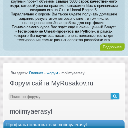
крупный проект объёмом
свыше 5000 строк качественного
кода
, который уже на практике познакомит Вас с принципами
создания игр на C++ в Unreal Engine 5.
Параллельно с курсом Вы также будете получать домашние
задания, результатом которых станет, в том числе,
полноценная серьёзная работа для портфолио.
Помимо самого курса Вас ждёт ещё и очень ценный Бонус:
«
Тестирование Unreal-проектов на Python
», в рамках
которого Вы научитесь писать очень полезные тесты для
тестирования самых разных аспектов разработки игр.
Подробнее
Вы здесь:
Главная
-
Форум
- moiimyaerasyl
Форум сайта MyRusakov.ru
moiimyaerasyl
Профиль пользователя moiimyaerasyl