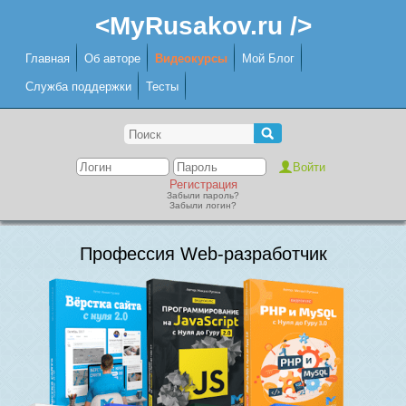
<MyRusakov.ru />
Главная
Об авторе
Видеокурсы
Мой Блог
Служба поддержки
Тесты
Регистрация
Забыли пароль?
Забыли логин?
Профессия Web-разработчик