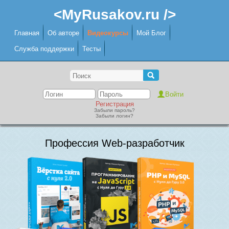
<MyRusakov.ru />
Главная
Об авторе
Видеокурсы
Мой Блог
Служба поддержки
Тесты
Регистрация
Забыли пароль?
Забыли логин?
Профессия Web-разработчик