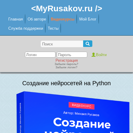
<MyRusakov.ru />
Главная
Об авторе
Видеокурсы
Мой Блог
Служба поддержки
Тесты
Регистрация
Забыли пароль?
Забыли логин?
Создание нейросетей на Python