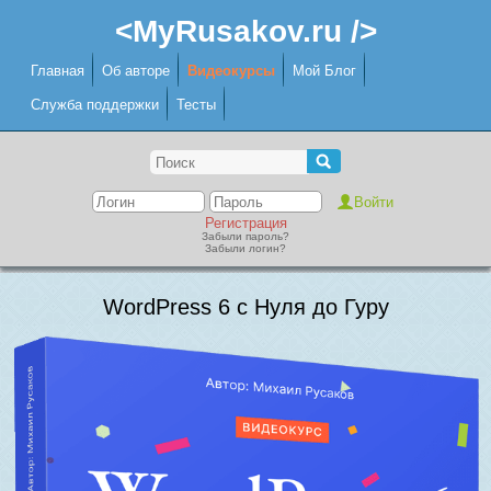
<MyRusakov.ru />
Главная
Об авторе
Видеокурсы
Мой Блог
Служба поддержки
Тесты
Регистрация
Забыли пароль?
Забыли логин?
WordPress 6 с Нуля до Гуру