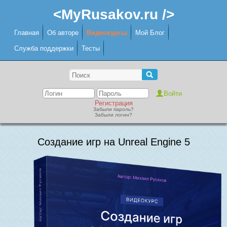
<MyRusakov.ru />
Главная
Об авторе
Видеокурсы
Мой Блог
Служба поддержки
Тесты
Регистрация
Забыли пароль?
Забыли логин?
Создание игр на Unreal Engine 5