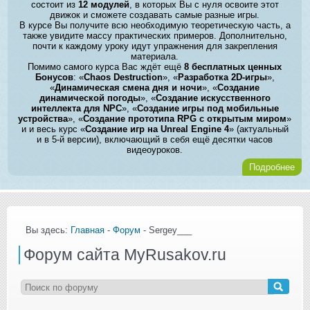
состоит из
12 модулей
, в которых Вы с нуля освоите этот
движок и сможете создавать самые разные игры.
В курсе Вы получите всю необходимую теоретическую часть, а
также увидите массу практических примеров. Дополнительно,
почти к каждому уроку идут упражнения для закрепления
материала.
Помимо самого курса Вас ждёт ещё
8 бесплатных ценных
Бонусов
: «
Chaos Destruction
», «
Разработка 2D-игры
»,
«
Динамическая смена дня и ночи
», «
Создание
динамической погоды
», «
Создание искусственного
интеллекта для NPC
», «
Создание игры под мобильные
устройства
», «
Создание прототипа RPG с открытым миром
»
и и весь курс «
Создание игр на Unreal Engine 4
» (актуальный
и в 5-й версии), включающий в себя ещё десятки часов
видеоуроков.
Подробнее
Вы здесь:
Главная
-
Форум
- Sergey___
Форум сайта MyRusakov.ru