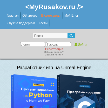
<MyRusakov.ru />
Главная
Об авторе
Видеокурсы
Мой Блог
Служба поддержки
Тесты
Регистрация
Забыли пароль?
Забыли логин?
Разработчик игр на Unreal Engine