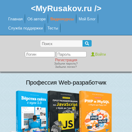
<MyRusakov.ru />
Главная
Об авторе
Видеокурсы
Мой Блог
Служба поддержки
Тесты
Регистрация
Забыли пароль?
Забыли логин?
Профессия Web-разработчик