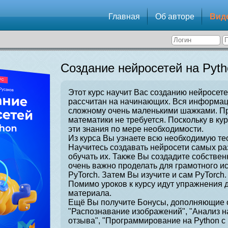
Главная
Об авторе
Вид
Создание нейросетей на Pyth
Этот курс научит Вас созданию нейросете
рассчитан на начинающих. Вся информаци
сложному очень маленькими шажками. Пр
математики не требуется. Поскольку в ку
эти знания по мере необходимости.
Из курса Вы узнаете всю необходимую те
Научитесь создавать нейросети самых ра
обучать их. Также Вы создадите собстве
очень важно проделать для грамотного и
PyTorch. Затем Вы изучите и сам PyTorch.
Помимо уроков к курсу идут упражнения 
материала.
Ещё Вы получите Бонусы, дополняющие о
"Распознавание изображений", "Анализ н
отзыва", "Программирование на Python с 