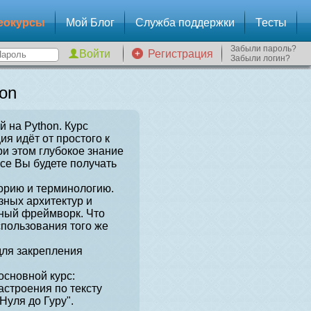
еокурсы
Мой Блог
Служба поддержки
Тесты
Забыли пароль?
Регистрация
Забыли логин?
on
й на Python. Курс
я идёт от простого к
и этом глубокое знание
рсе Вы будете получать
орию и терминологию.
зных архитектур и
нный фреймворк. Что
спользования того же
для закрепления
сновной курс:
астроения по тексту
Нуля до Гуру".