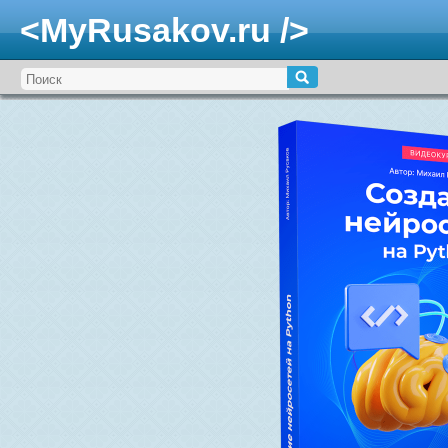
<MyRusakov.ru />