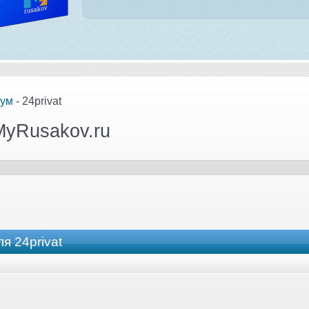
ум
- 24privat
MyRusakov.ru
я 24privat