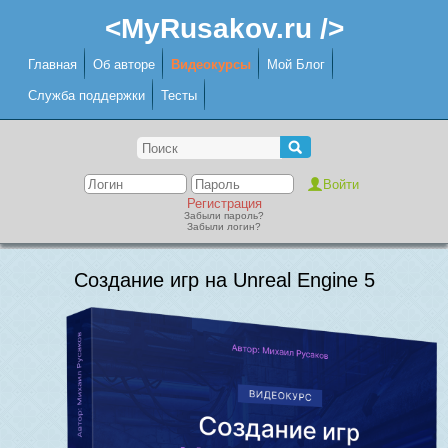
<MyRusakov.ru />
Главная
Об авторе
Видеокурсы
Мой Блог
Служба поддержки
Тесты
Регистрация
Забыли пароль?
Забыли логин?
Создание игр на Unreal Engine 5