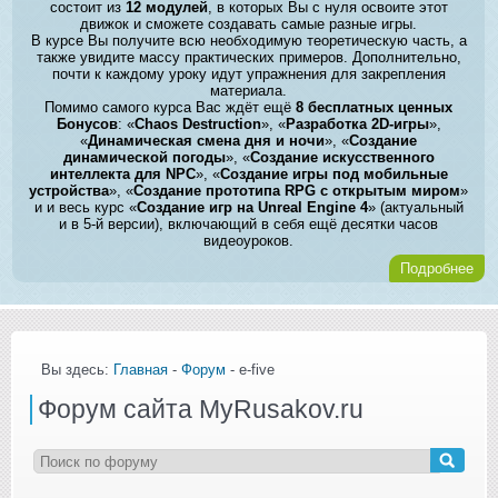
состоит из
12 модулей
, в которых Вы с нуля освоите этот
движок и сможете создавать самые разные игры.
В курсе Вы получите всю необходимую теоретическую часть, а
также увидите массу практических примеров. Дополнительно,
почти к каждому уроку идут упражнения для закрепления
материала.
Помимо самого курса Вас ждёт ещё
8 бесплатных ценных
Бонусов
: «
Chaos Destruction
», «
Разработка 2D-игры
»,
«
Динамическая смена дня и ночи
», «
Создание
динамической погоды
», «
Создание искусственного
интеллекта для NPC
», «
Создание игры под мобильные
устройства
», «
Создание прототипа RPG с открытым миром
»
и и весь курс «
Создание игр на Unreal Engine 4
» (актуальный
и в 5-й версии), включающий в себя ещё десятки часов
видеоуроков.
Подробнее
Вы здесь:
Главная
-
Форум
- e-five
Форум сайта MyRusakov.ru