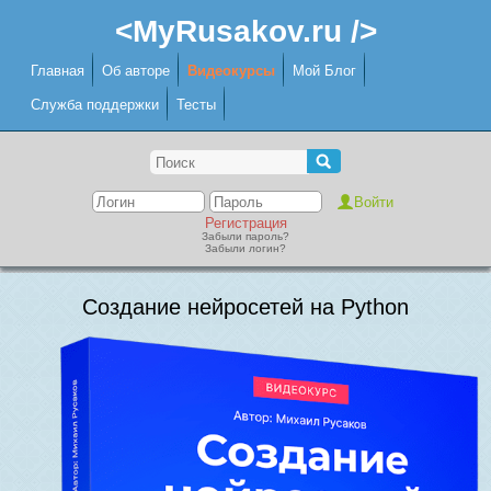
<MyRusakov.ru />
Главная
Об авторе
Видеокурсы
Мой Блог
Служба поддержки
Тесты
Регистрация
Забыли пароль?
Забыли логин?
Создание нейросетей на Python