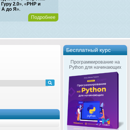
 Гуру 2.0
», «
PHP и
т А до Я
».
Подробнее
Бесплатный курс
Программирование на
Python для начинающих