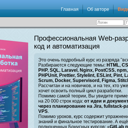
Главная
Об авторе
Вид
Профессиональная Web-разр
код и автоматизация
Это очень подробный курс из разряда "вс
Разбираются следующие темы:
HTML, CSS
PHP, SQL, Laravel, Nginx, PostCSS, npm, 
PHPUnit, Prettier, Stylelint, ESLint, Pint, L
Scrum, Docker, Supervisord, Figma, Stitch
Рассчитан и на новичков, и на тех, кто уж
хочет освоить полный цикл разработки.
Помимо самой теории, Вы увидите приме
на 20 000 строк кода:
от идеи и докумен
через планирование на Jira, fullstack-
VPS
.
Помимо уроков, курс содержит упражнен
знаний и финальное тестирование. А ещё
полноценных Бонусных курсов: «
GitLab 