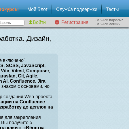
еокурсы
Мой Блог
Служба поддержки
Тесты
Забыли пароль?
Регистрация
Забыли логин?
аботка. Дизайн,
ё включено".
, SCSS, JavaScript,
Vite, Vitest, Composer,
arastan, Git, Agile,
 AI, Confluence, Jira
.
е знаком с основами, но
р создания Web-проекта
тации на Confluence
разработку до деплоя на
ия для закрепления
 Вы получите 5
под ключ
», «
Вёрстка