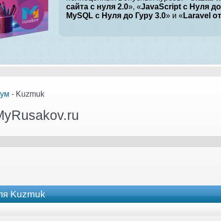
сайта с нуля 2.0
», «
JavaScript с Нуля до
MySQL с Нуля до Гуру 3.0
» и «
Laravel о
ум
- Kuzmuk
MyRusakov.ru
ля Kuzmuk