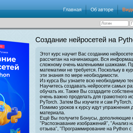
Главная
Об авторе
Вид
Создание нейросетей на Pyth
Этот курс научит Вас созданию нейросете
рассчитан на начинающих. Вся информаци
сложному очень маленькими шажками. Пр
математики не требуется. Поскольку в ку
эти знания по мере необходимости.
Из курса Вы узнаете всю необходимую те
Научитесь создавать нейросети самых ра
обучать их. Также Вы создадите собстве
очень важно проделать для грамотного и
PyTorch. Затем Вы изучите и сам PyTorch.
Помимо уроков к курсу идут упражнения 
материала.
Ещё Вы получите Бонусы, дополняющие о
"Распознавание изображений", "Анализ н
отзыва", "Программирование на Python с 