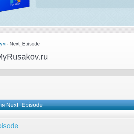
ум
- Next_Episode
MyRusakov.ru
я Next_Episode
isode