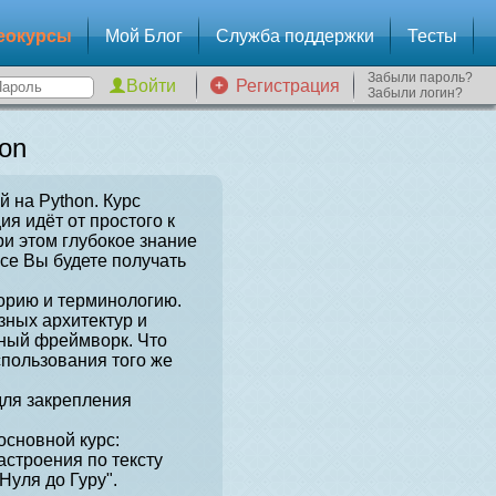
еокурсы
Мой Блог
Служба поддержки
Тесты
Забыли пароль?
Регистрация
Забыли логин?
on
й на Python. Курс
я идёт от простого к
и этом глубокое знание
рсе Вы будете получать
орию и терминологию.
зных архитектур и
нный фреймворк. Что
спользования того же
для закрепления
сновной курс:
астроения по тексту
Нуля до Гуру".