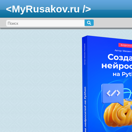
<MyRusakov.ru />