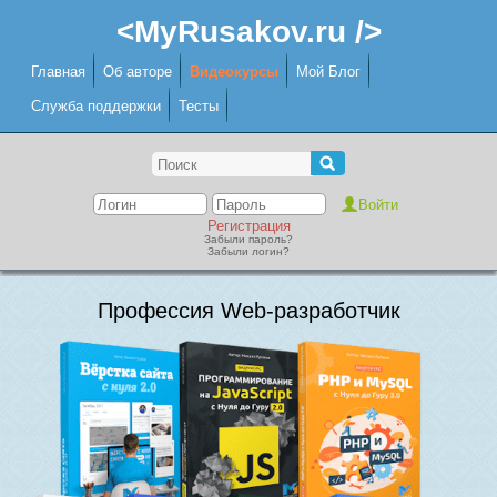
<MyRusakov.ru />
Главная
Об авторе
Видеокурсы
Мой Блог
Служба поддержки
Тесты
Регистрация
Забыли пароль?
Забыли логин?
Профессия Web-разработчик