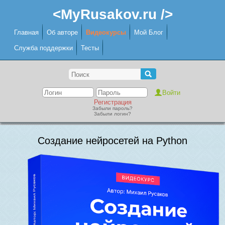
<MyRusakov.ru />
Главная
Об авторе
Видеокурсы
Мой Блог
Служба поддержки
Тесты
Регистрация
Забыли пароль?
Забыли логин?
Создание нейросетей на Python