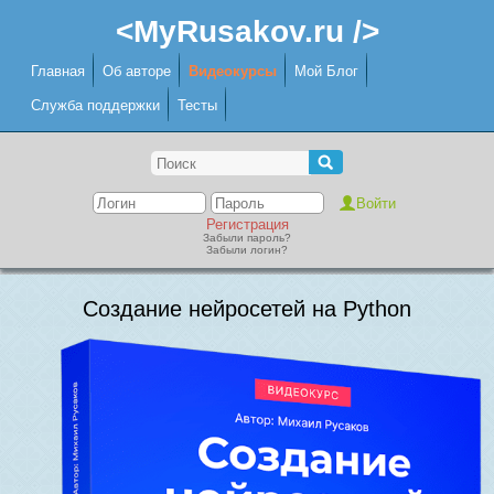
<MyRusakov.ru />
Главная
Об авторе
Видеокурсы
Мой Блог
Служба поддержки
Тесты
Регистрация
Забыли пароль?
Забыли логин?
Создание нейросетей на Python