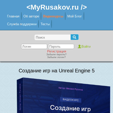
<MyRusakov.ru />
Главная
Об авторе
Видеокурсы
Мой Блог
Служба поддержки
Тесты
Регистрация
Забыли пароль?
Забыли логин?
Создание игр на Unreal Engine 5