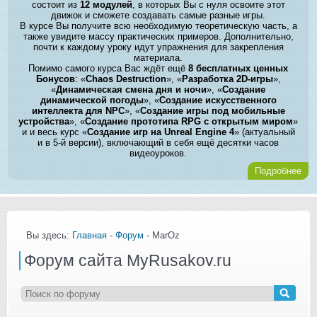
состоит из
12 модулей
, в которых Вы с нуля освоите этот
движок и сможете создавать самые разные игры.
В курсе Вы получите всю необходимую теоретическую часть, а
также увидите массу практических примеров. Дополнительно,
почти к каждому уроку идут упражнения для закрепления
материала.
Помимо самого курса Вас ждёт ещё
8 бесплатных ценных
Бонусов
: «
Chaos Destruction
», «
Разработка 2D-игры
»,
«
Динамическая смена дня и ночи
», «
Создание
динамической погоды
», «
Создание искусственного
интеллекта для NPC
», «
Создание игры под мобильные
устройства
», «
Создание прототипа RPG с открытым миром
»
и и весь курс «
Создание игр на Unreal Engine 4
» (актуальный
и в 5-й версии), включающий в себя ещё десятки часов
видеоуроков.
Подробнее
Вы здесь:
Главная
-
Форум
- MarOz
Форум сайта MyRusakov.ru