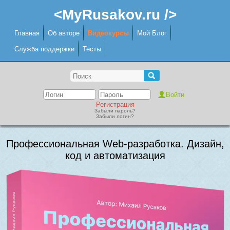
<MyRusakov.ru />
Главная
Об авторе
Видеокурсы
Мой Блог
Служба поддержки
Тесты
Регистрация
Забыли пароль?
Забыли логин?
Профессиональная Web-разработка. Дизайн,
код и автоматизация