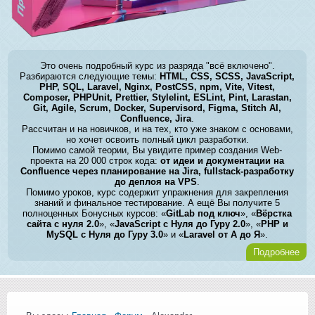
Это очень подробный курс из разряда "всё включено".
Разбираются следующие темы:
HTML, CSS, SCSS, JavaScript,
PHP, SQL, Laravel, Nginx, PostCSS, npm, Vite, Vitest,
Composer, PHPUnit, Prettier, Stylelint, ESLint, Pint, Larastan,
Git, Agile, Scrum, Docker, Supervisord, Figma, Stitch AI,
Confluence, Jira
.
Рассчитан и на новичков, и на тех, кто уже знаком с основами,
но хочет освоить полный цикл разработки.
Помимо самой теории, Вы увидите пример создания Web-
проекта на 20 000 строк кода:
от идеи и документации на
Confluence через планирование на Jira, fullstack-разработку
до деплоя на VPS
.
Помимо уроков, курс содержит упражнения для закрепления
знаний и финальное тестирование. А ещё Вы получите 5
полноценных Бонусных курсов: «
GitLab под ключ
», «
Вёрстка
сайта с нуля 2.0
», «
JavaScript с Нуля до Гуру 2.0
», «
PHP и
MySQL с Нуля до Гуру 3.0
» и «
Laravel от А до Я
».
Подробнее