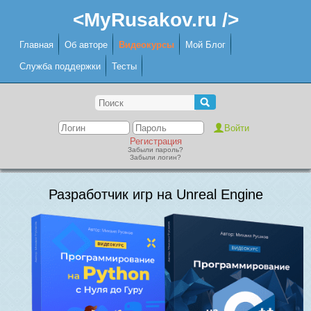
<MyRusakov.ru />
Главная
Об авторе
Видеокурсы
Мой Блог
Служба поддержки
Тесты
Регистрация
Забыли пароль?
Забыли логин?
Разработчик игр на Unreal Engine