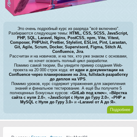
Это очень подробный курс из разряда "всё включено".
Разбираются следующие темы:
HTML, CSS, SCSS, JavaScript,
PHP, SQL, Laravel, Nginx, PostCSS, npm, Vite, Vitest,
Composer, PHPUnit, Prettier, Stylelint, ESLint, Pint, Larastan,
Git, Agile, Scrum, Docker, Supervisord, Figma, Stitch AI,
Confluence, Jira
.
Рассчитан и на новичков, и на тех, кто уже знаком с основами,
но хочет освоить полный цикл разработки.
Помимо самой теории, Вы увидите пример создания Web-
проекта на 20 000 строк кода:
от идеи и документации на
Confluence через планирование на Jira, fullstack-разработку
до деплоя на VPS
.
Помимо уроков, курс содержит упражнения для закрепления
знаний и финальное тестирование. А ещё Вы получите 5
полноценных Бонусных курсов: «
GitLab под ключ
», «
Вёрстка
сайта с нуля 2.0
», «
JavaScript с Нуля до Гуру 2.0
», «
PHP и
MySQL с Нуля до Гуру 3.0
» и «
Laravel от А до Я
».
Подробнее