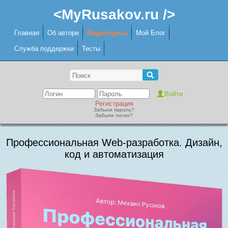
<MyRusakov.ru />
Главная
Об авторе
Видеокурсы
Мой Блог
Служба поддержки
Тесты
Регистрация
Забыли пароль?
Забыли логин?
Профессиональная Web-разработка. Дизайн,
код и автоматизация