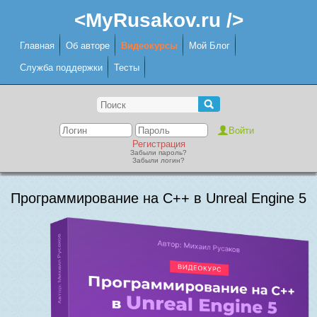
<MyRusakov.ru />
Главная
Об авторе
Видеокурсы
Мой Блог
Служба поддержки
Тесты
Регистрация
Забыли пароль?
Забыли логин?
Программирование на C++ в Unreal Engine 5