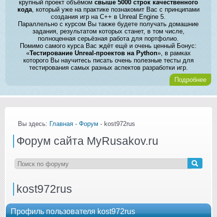
крупный проект объёмом
свыше 5000 строк качественного
кода
, который уже на практике познакомит Вас с принципами
создания игр на C++ в Unreal Engine 5.
Параллельно с курсом Вы также будете получать домашние
задания, результатом которых станет, в том числе,
полноценная серьёзная работа для портфолио.
Помимо самого курса Вас ждёт ещё и очень ценный Бонус:
«
Тестирование Unreal-проектов на Python
», в рамках
которого Вы научитесь писать очень полезные тесты для
тестирования самых разных аспектов разработки игр.
Подробнее
Вы здесь:
Главная
-
Форум
- kost972rus
Форум сайта MyRusakov.ru
kost972rus
Профиль пользователя kost972rus