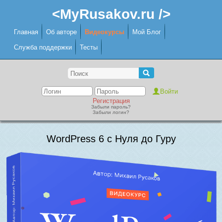
<MyRusakov.ru />
Главная
Об авторе
Видеокурсы
Мой Блог
Служба поддержки
Тесты
Регистрация
Забыли пароль?
Забыли логин?
WordPress 6 с Нуля до Гуру