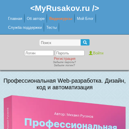
<MyRusakov.ru />
Главная
Об авторе
Видеокурсы
Мой Блог
Служба поддержки
Тесты
Регистрация
Забыли пароль?
Забыли логин?
Профессиональная Web-разработка. Дизайн,
код и автоматизация