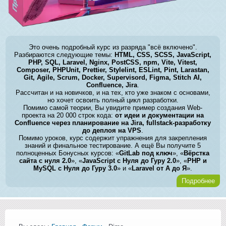
Это очень подробный курс из разряда "всё включено".
Разбираются следующие темы:
HTML, CSS, SCSS, JavaScript,
PHP, SQL, Laravel, Nginx, PostCSS, npm, Vite, Vitest,
Composer, PHPUnit, Prettier, Stylelint, ESLint, Pint, Larastan,
Git, Agile, Scrum, Docker, Supervisord, Figma, Stitch AI,
Confluence, Jira
.
Рассчитан и на новичков, и на тех, кто уже знаком с основами,
но хочет освоить полный цикл разработки.
Помимо самой теории, Вы увидите пример создания Web-
проекта на 20 000 строк кода:
от идеи и документации на
Confluence через планирование на Jira, fullstack-разработку
до деплоя на VPS
.
Помимо уроков, курс содержит упражнения для закрепления
знаний и финальное тестирование. А ещё Вы получите 5
полноценных Бонусных курсов: «
GitLab под ключ
», «
Вёрстка
сайта с нуля 2.0
», «
JavaScript с Нуля до Гуру 2.0
», «
PHP и
MySQL с Нуля до Гуру 3.0
» и «
Laravel от А до Я
».
Подробнее