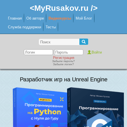
<MyRusakov.ru />
Главная
Об авторе
Видеокурсы
Мой Блог
Служба поддержки
Тесты
Регистрация
Забыли пароль?
Забыли логин?
Разработчик игр на Unreal Engine