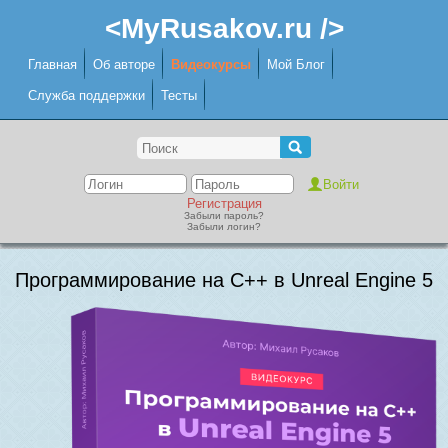
<MyRusakov.ru />
Главная
Об авторе
Видеокурсы
Мой Блог
Служба поддержки
Тесты
Регистрация
Забыли пароль?
Забыли логин?
Программирование на C++ в Unreal Engine 5