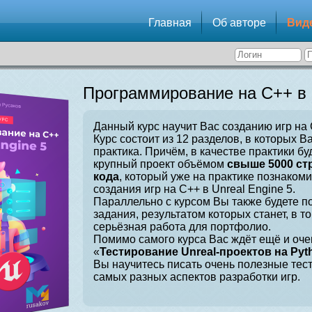
Главная
Об авторе
Вид
Программирование на C++ в U
Данный курс научит Вас созданию игр на C
Курс состоит из 12 разделов, в которых В
практика. Причём, в качестве практики бу
крупный проект объёмом
свыше 5000 ст
кода
, который уже на практике познаком
создания игр на C++ в Unreal Engine 5.
Параллельно с курсом Вы также будете 
задания, результатом которых станет, в т
серьёзная работа для портфолио.
Помимо самого курса Вас ждёт ещё и оче
«
Тестирование Unreal-проектов на Pyt
Вы научитесь писать очень полезные тес
самых разных аспектов разработки игр.