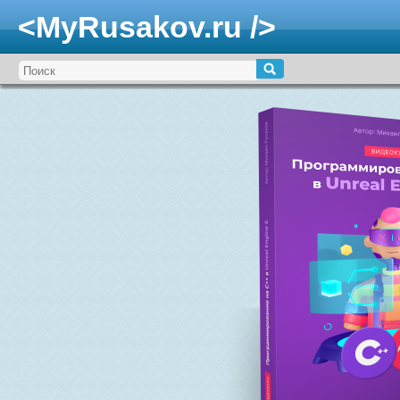
<MyRusakov.ru />