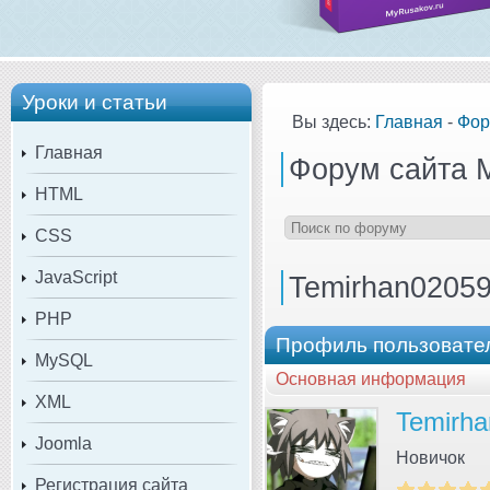
Уроки и статьи
Вы здесь:
Главная
-
Фор
Главная
Форум сайта 
HTML
CSS
JavaScript
Temirhan0205
PHP
Профиль пользовате
MySQL
Основная информация
XML
Temirh
Joomla
Новичок
Регистрация сайта