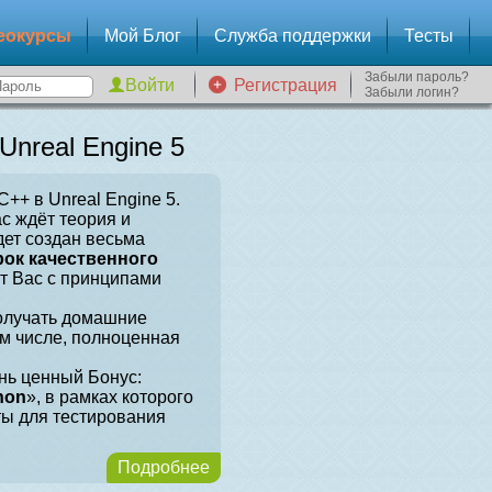
еокурсы
Мой Блог
Служба поддержки
Тесты
Забыли пароль?
Регистрация
Забыли логин?
nreal Engine 5
++ в Unreal Engine 5.
ас ждёт теория и
дет создан весьма
рок качественного
ит Вас с принципами
получать домашние
ом числе, полноценная
нь ценный Бонус:
hon
», в рамках которого
ты для тестирования
Подробнее