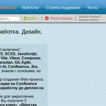
еокурсы
Мой Блог
Служба поддержки
Тесты
Забыли пароль?
Регистрация
Забыли логин?
аботка. Дизайн,
ё включено".
, SCSS, JavaScript,
Vite, Vitest, Composer,
arastan, Git, Agile,
 AI, Confluence, Jira
.
е знаком с основами, но
р создания Web-проекта
тации на Confluence
разработку до деплоя на
ия для закрепления
 Вы получите 5
под ключ
», «
Вёрстка