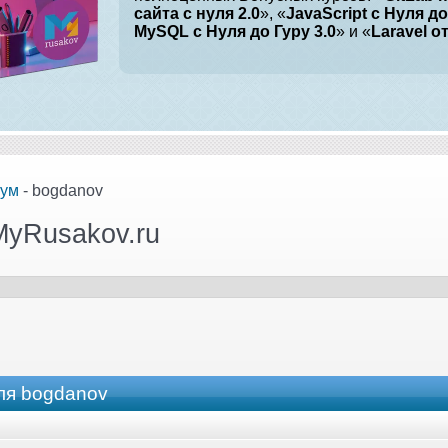
сайта с нуля 2.0
», «
JavaScript с Нуля до
MySQL с Нуля до Гуру 3.0
» и «
Laravel о
ум
- bogdanov
MyRusakov.ru
ля bogdanov