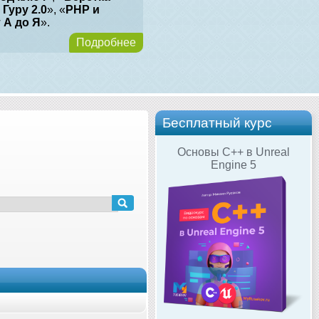
 Гуру 2.0
», «
PHP и
т А до Я
».
Подробнее
Бесплатный курс
Основы C++ в Unreal
Engine 5