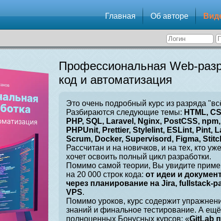
Главная
Об авторе
Вид
Профессиональная Web-разр
код и автоматизация
Это очень подробный курс из разряда "вс
Разбираются следующие темы:
HTML, CSS
PHP, SQL, Laravel, Nginx, PostCSS, npm, 
PHPUnit, Prettier, Stylelint, ESLint, Pint, L
Scrum, Docker, Supervisord, Figma, Stitch
Рассчитан и на новичков, и на тех, кто уж
хочет освоить полный цикл разработки.
Помимо самой теории, Вы увидите приме
на 20 000 строк кода:
от идеи и докумен
через планирование на Jira, fullstack-
VPS
.
Помимо уроков, курс содержит упражнен
знаний и финальное тестирование. А ещё
полноценных Бонусных курсов: «
GitLab 