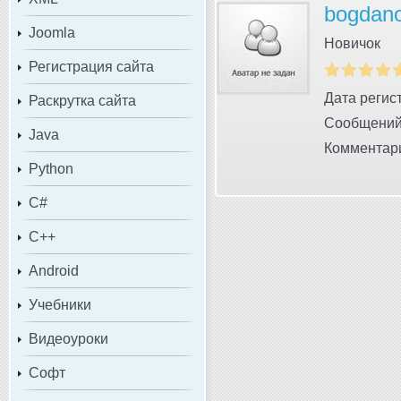
bogdan
Joomla
Новичок
Регистрация сайта
Дата регист
Раскрутка сайта
Сообщений
Java
Комментари
Python
C#
C++
Android
Учебники
Видеоуроки
Софт