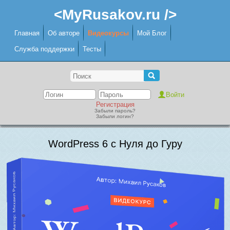
<MyRusakov.ru />
Главная
Об авторе
Видеокурсы
Мой Блог
Служба поддержки
Тесты
Регистрация
Забыли пароль?
Забыли логин?
WordPress 6 с Нуля до Гуру