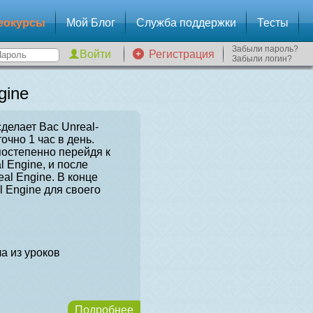
еокурсы
Мой Блог
Служба поддержки
Тесты
Забыли пароль?
Регистрация
Забыли логин?
gine
сделает Вас Unreal-
очно 1 час в день.
постепенно перейдя к
l Engine, и после
al Engine. В конце
l Engine для своего
а из уроков
Подробнее