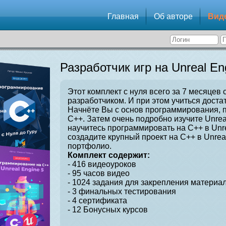
Главная
Об авторе
Вид
Разработчик игр на Unreal En
Этот комплект с нуля всего за 7 месяцев 
разработчиком. И при этом учиться достат
Начнёте Вы с основ программирования, 
C++. Затем очень подробно изучите Unrea
научитесь программировать на C++ в Unre
создадите крупный проект на C++ в Unrea
портфолио.
Комплект содержит:
- 416 видеоуроков
- 95 часов видео
- 1024 задания для закрепления материал
- 3 финальных тестирования
- 4 сертификата
- 12 Бонусных курсов