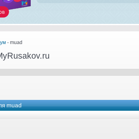
ум
- muad
MyRusakov.ru
ля muad