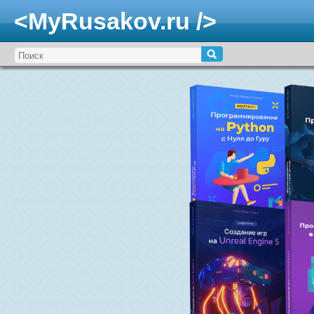
<MyRusakov.ru />