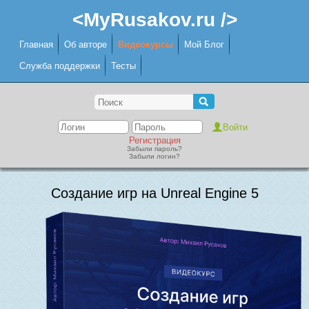
<MyRusakov.ru />
Главная
Об авторе
Видеокурсы
Мой Блог
Служба поддержки
Тесты
Регистрация
Забыли пароль?
Забыли логин?
Создание игр на Unreal Engine 5