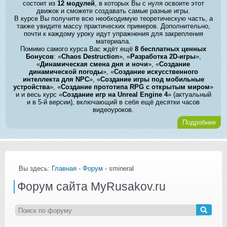
состоит из
12 модулей
, в которых Вы с нуля освоите этот
движок и сможете создавать самые разные игры.
В курсе Вы получите всю необходимую теоретическую часть, а
также увидите массу практических примеров. Дополнительно,
почти к каждому уроку идут упражнения для закрепления
материала.
Помимо самого курса Вас ждёт ещё
8 бесплатных ценных
Бонусов
: «
Chaos Destruction
», «
Разработка 2D-игры
»,
«
Динамическая смена дня и ночи
», «
Создание
динамической погоды
», «
Создание искусственного
интеллекта для NPC
», «
Создание игры под мобильные
устройства
», «
Создание прототипа RPG с открытым миром
»
и и весь курс «
Создание игр на Unreal Engine 4
» (актуальный
и в 5-й версии), включающий в себя ещё десятки часов
видеоуроков.
Подробнее
Вы здесь:
Главная
-
Форум
- smineral
Форум сайта MyRusakov.ru