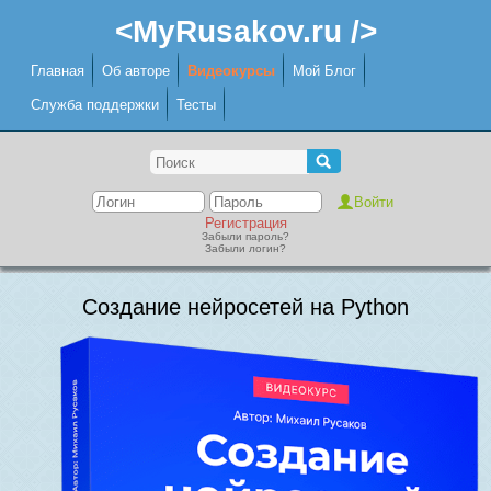
<MyRusakov.ru />
Главная
Об авторе
Видеокурсы
Мой Блог
Служба поддержки
Тесты
Регистрация
Забыли пароль?
Забыли логин?
Создание нейросетей на Python