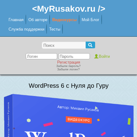
<MyRusakov.ru />
Главная
Об авторе
Видеокурсы
Мой Блог
Служба поддержки
Тесты
Регистрация
Забыли пароль?
Забыли логин?
WordPress 6 с Нуля до Гуру