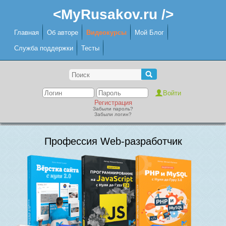
<MyRusakov.ru />
Главная
Об авторе
Видеокурсы
Мой Блог
Служба поддержки
Тесты
Регистрация
Забыли пароль?
Забыли логин?
Профессия Web-разработчик