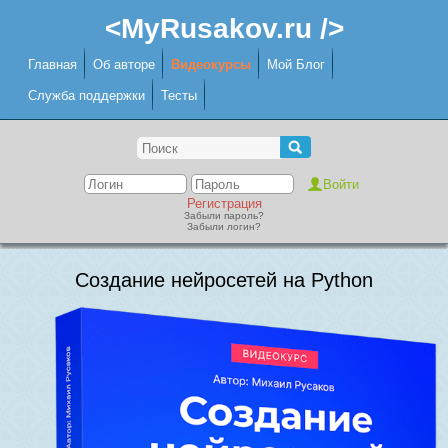
<MyRusakov.ru />
Главная
Об авторе
Видеокурсы
Мой Блог
Служба поддержки
Тесты
Регистрация
Забыли пароль?
Забыли логин?
Создание нейросетей на Python