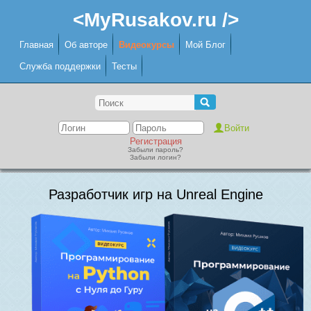
<MyRusakov.ru />
Главная
Об авторе
Видеокурсы
Мой Блог
Служба поддержки
Тесты
Регистрация
Забыли пароль?
Забыли логин?
Разработчик игр на Unreal Engine