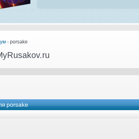
ум
- porsake
MyRusakov.ru
я porsake