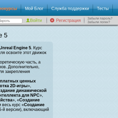
еокурсы
Мой Блог
Служба поддержки
Тесты
Забыли пароль?
Регистрация
Забыли логин?
e 5
Unreal Engine 5
. Курс
уля освоите этот движок
оретическую часть, а
ров. Дополнительно,
для закрепления
сплатных ценных
отка 2D-игры
»,
здание динамической
нтеллекта для NPC
»,
ойства
», «
Создание
и весь курс «
Создание
 5-й версии), включающий