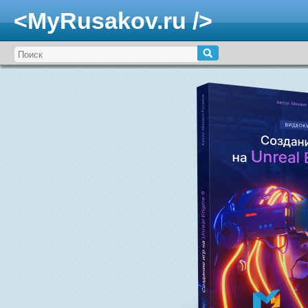
<MyRusakov.ru />