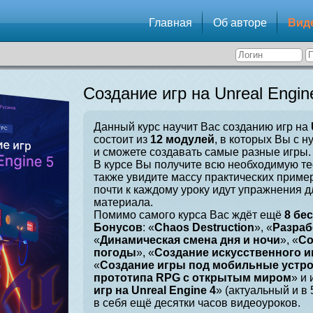
Главная
Об авторе
Вид
Создание игр на Unreal Engin
Данный курс научит Вас созданию игр на
состоит из
12 модулей
, в которых Вы с н
и сможете создавать самые разные игры.
В курсе Вы получите всю необходимую те
также увидите массу практических приме
почти к каждому уроку идут упражнения 
материала.
Помимо самого курса Вас ждёт ещё
8 бе
Бонусов
: «
Chaos Destruction
», «
Разраб
«
Динамическая смена дня и ночи
», «
Со
погоды
», «
Создание искусственного и
«
Создание игры под мобильные устр
прототипа RPG с открытым миром
» и 
игр на Unreal Engine 4
» (актуальный и в
в себя ещё десятки часов видеоуроков.