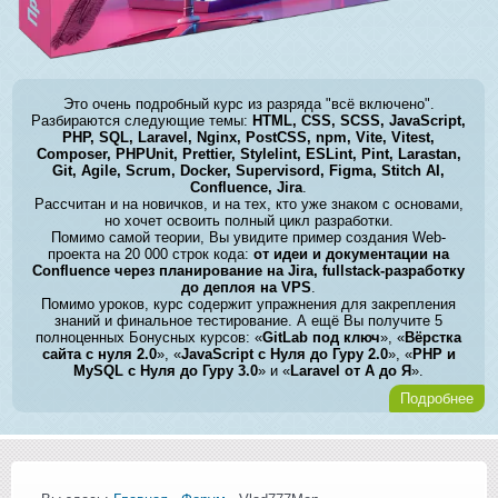
Это очень подробный курс из разряда "всё включено".
Разбираются следующие темы:
HTML, CSS, SCSS, JavaScript,
PHP, SQL, Laravel, Nginx, PostCSS, npm, Vite, Vitest,
Composer, PHPUnit, Prettier, Stylelint, ESLint, Pint, Larastan,
Git, Agile, Scrum, Docker, Supervisord, Figma, Stitch AI,
Confluence, Jira
.
Рассчитан и на новичков, и на тех, кто уже знаком с основами,
но хочет освоить полный цикл разработки.
Помимо самой теории, Вы увидите пример создания Web-
проекта на 20 000 строк кода:
от идеи и документации на
Confluence через планирование на Jira, fullstack-разработку
до деплоя на VPS
.
Помимо уроков, курс содержит упражнения для закрепления
знаний и финальное тестирование. А ещё Вы получите 5
полноценных Бонусных курсов: «
GitLab под ключ
», «
Вёрстка
сайта с нуля 2.0
», «
JavaScript с Нуля до Гуру 2.0
», «
PHP и
MySQL с Нуля до Гуру 3.0
» и «
Laravel от А до Я
».
Подробнее