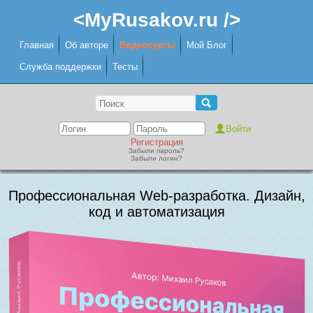
<MyRusakov.ru />
Главная
Об авторе
Видеокурсы
Мой Блог
Служба поддержки
Тесты
Регистрация
Забыли пароль?
Забыли логин?
Профессиональная Web-разработка. Дизайн,
код и автоматизация