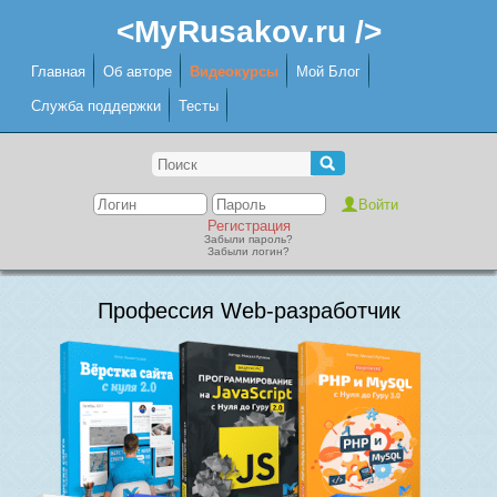
<MyRusakov.ru />
Главная
Об авторе
Видеокурсы
Мой Блог
Служба поддержки
Тесты
Регистрация
Забыли пароль?
Забыли логин?
Профессия Web-разработчик